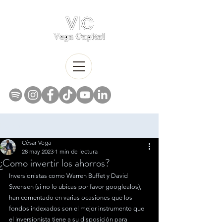
Entrada
César Vega
28 may 2023
1 min de lectura
¿Como invertir los ahorros?
Inversionistas como Warren Buffet y David 
Swensen (si no lo ubicas por favor googlealos), 
han comentado en varias ocasiones que los 
fondos indexados son el mejor instrumento que 
el inversionista tiene a su disposición para 