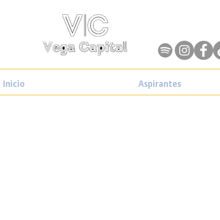
Inicio
Aspirantes
Primera parte.
-Campos de concentración- Cua
-El ser humano es capaz de adapta
-Lo incierto delas desiciones huma