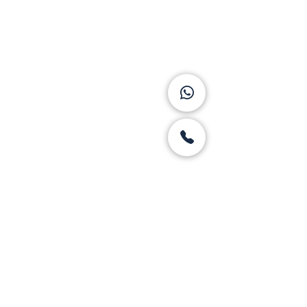
Asesoría Ecónomica
¿ Cuanto dinero te gustaría ganar
durante toda tu vida?
¿Cuantos días efectivos tienes para
generar ese dinero?
¿Cuanto dinero requieres para tu
retiro?
Una correcta y oportuna planificación
economica te permiten gozar de
seguridad y certidumbre aún en las
etapas más dificiles.
Agendar una cita
FIRMA DE ASESORIAMIENTO EN GESTIÓN PATRIMONIAL